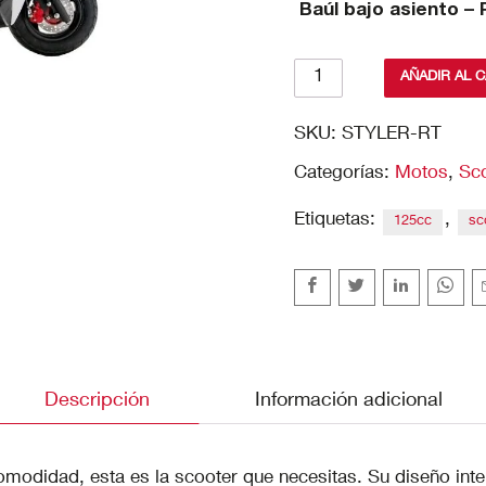
Baúl bajo asiento –
Zanella
AÑADIR AL 
Styler
RT
SKU:
STYLER-RT
125
Categorías:
Motos
,
Sc
cantidad
Etiquetas:
,
125cc
sc
Descripción
Información adicional
modidad, esta es la scooter que necesitas. Su diseño intel