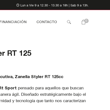
Lun a Vie 9 a 12.30 - 13.30 a 18h | Sab 9 a 13h.
0
FINANCIACIÓN
CONTACTO
er RT 125
cutiva, Zanella Styler RT 125cc
Rt Sport
pensado para aquellos que buscan
manera ágil. Diseñado estratégicamente bajo el
rnidad y tecnología que tanto nos caracterizan