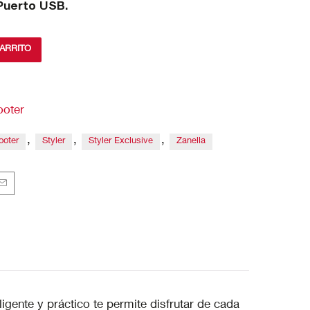
 Puerto USB.
CARRITO
ooter
,
,
,
ooter
Styler
Styler Exclusive
Zanella
igente y práctico te permite disfrutar de cada