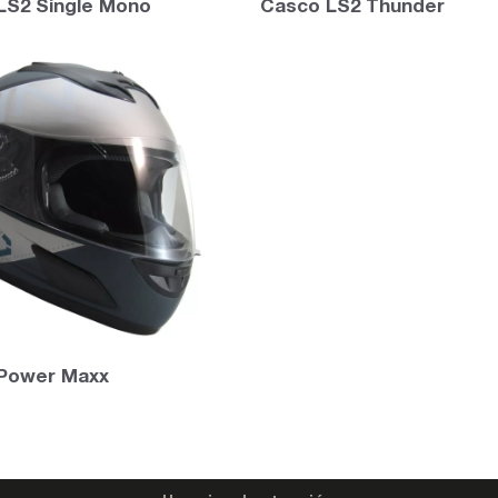
LS2 Single Mono
Casco LS2 Thunder
Power Maxx