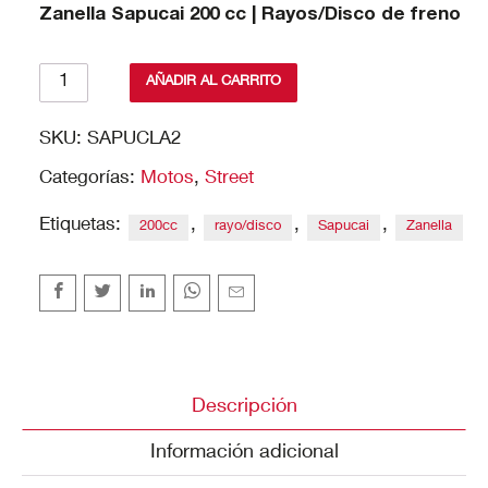
Zanella Sapucai 200 cc | Rayos/Disco de freno
Zanella
AÑADIR AL CARRITO
Sapucai
200
SKU:
SAPUCLA2
cantidad
Categorías:
Motos
,
Street
Etiquetas:
,
,
,
200cc
rayo/disco
Sapucai
Zanella
Descripción
Información adicional