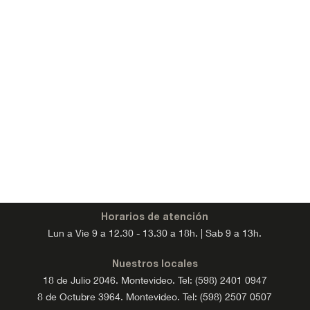
Horarios de atención
Lun a Vie 9 a 12.30 - 13.30 a 18h. | Sab 9 a 13h.
Nuestros locales
18 de Julio 2046. Montevideo. Tel: (598) 2401 0947
8 de Octubre 3964. Montevideo. Tel: (598) 2507 0507